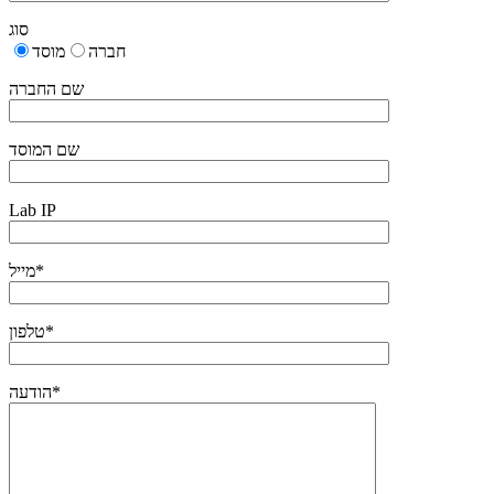
סוג
חברה
מוסד
שם החברה
שם המוסד
Lab IP
מייל*
טלפון*
הודעה*