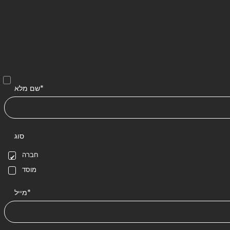
שם מלא*
סוג
חברה
מוסד
מייל*