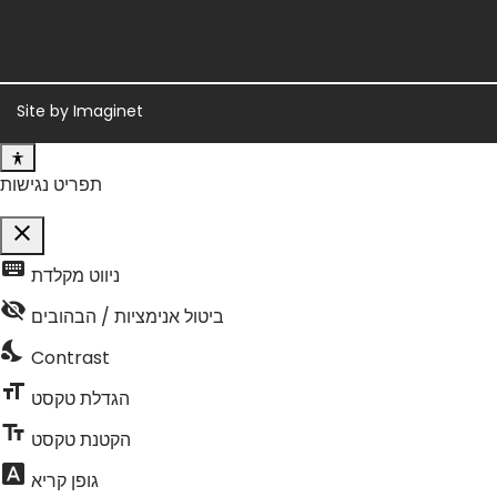
Site by
Imaginet
תפריט נגישות
close
פתיחה וסגירה של תפריט הנגישות
keyboard
ניווט מקלדת
visibility_off
ביטול אנימציות / הבהובים
nights_stay
Contrast
format_size
הגדלת טקסט
text_fields
הקטנת טקסט
font_download
גופן קריא