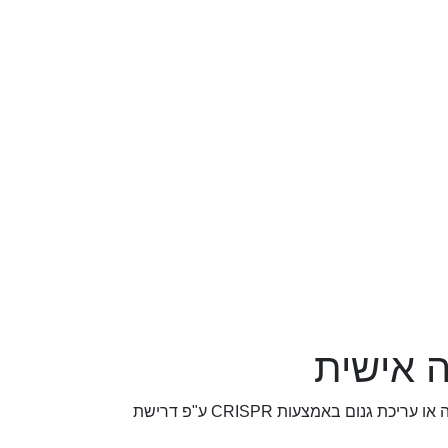
 אישית
אנו מציעים שירותים מותאמים אישית כגון אימורטליזציה של תאים ע"פ דרישה או עריכת גנום באמצעות CRISPR ע"פ דרישת