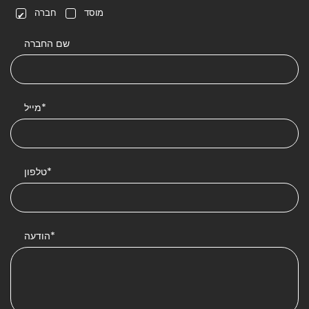
מוסד
חברה
שם החברה
מייל*
טלפון*
הודעה*