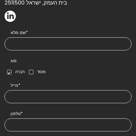
בית העמק, ישראל 2511500
שם מלא*
סוג
מוסד
חברה
מייל*
טלפון*